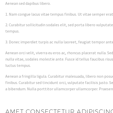
Aenean sed dapibus libero.
1. Nam congue lacus vitae tempus finibus. Ut vitae semper erat. 
2. Curabitur sollicitudin sodales elit, sed porta libero vulputat
tempus.
3. Donec imperdiet turpis ac nulla laoreet, feugiat tempor ante 
Aenean orci velit, viverra eu eros ac, rhoncus placerat nulla. Sed
nulla vitae, sodales molestie ante. Fusce id tellus faucibus risus
luctus tempus.
Aenean a fringilla ligula. Curabitur malesuada, libero non posuer
finibus. Curabitur sed tincidunt orci, vulputate facilisis justo.
a bibendum. Nulla porttitor ullamcorper ullamcorper. Praesen
AMET CONSECTETUR ADIPISCING