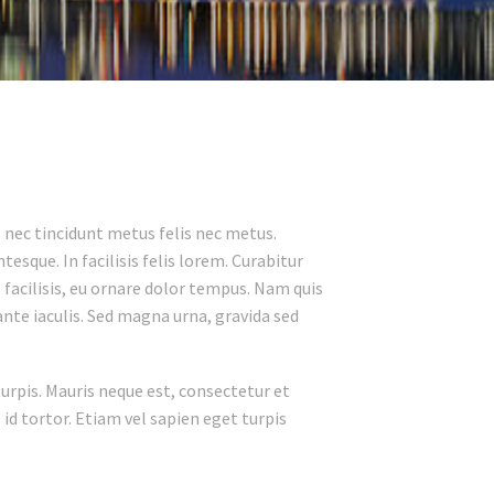
 nec tincidunt metus felis nec metus.
sque. In facilisis felis lorem. Curabitur
o facilisis, eu ornare dolor tempus. Nam quis
 ante iaculis. Sed magna urna, gravida sed
 turpis. Mauris neque est, consectetur et
s id tortor. Etiam vel sapien eget turpis