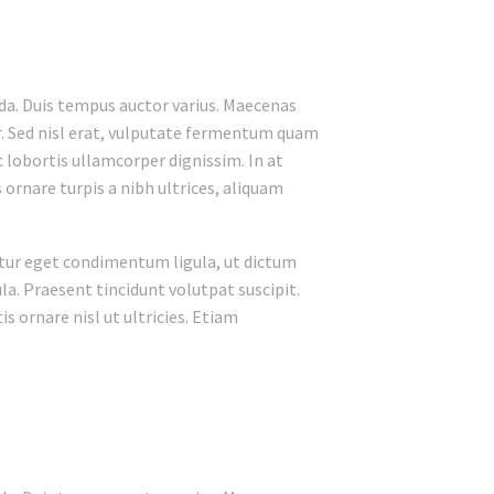
ada. Duis tempus auctor varius. Maecenas
tur. Sed nisl erat, vulputate fermentum quam
c lobortis ullamcorper dignissim. In at
s ornare turpis a nibh ultrices, aliquam
bitur eget condimentum ligula, ut dictum
ula. Praesent tincidunt volutpat suscipit.
is ornare nisl ut ultricies. Etiam