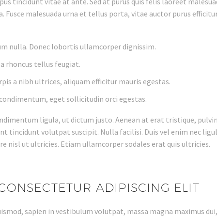
us tincidunt vitae at ante. Sed at purus quis felis laoreet malesu
la. Fusce malesuada urna et tellus porta, vitae auctor purus effici
um nulla. Donec lobortis ullamcorper dignissim.
a rhoncus tellus feugiat.
rpis a nibh ultrices, aliquam efficitur mauris egestas.
 condimentum, eget sollicitudin orci egestas.
ondimentum ligula, ut dictum justo. Aenean at erat tristique, pul
ent tincidunt volutpat suscipit. Nulla facilisi. Duis vel enim nec li
e nisl ut ultricies. Etiam ullamcorper sodales erat quis ultricies.
CONSECTETUR ADIPISCING ELIT
euismod, sapien in vestibulum volutpat, massa magna maximus dui,