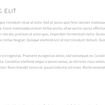
 ELIT
us tincidunt vitae at ante. Sed at purus quis felis laoreet malesu
la. Fusce malesuada urna et tellus porta, vitae auctor purus effici
tur nisi dui, pretium ut enim quis, imperdiet fermentum nulla. Done
 tellus feugiat. Quisque eleifend orci id nisl tincidunt dictum. Dui
n orci egestas. Praesent eu egestas dolor, sed consequat ex. Cura
. Curabitur eleifend neque a ipsum varius, ac ultricies risus vehic
dolor. Nunc blandit lorem et ipsum lobortis ultricies. Morbi venenat