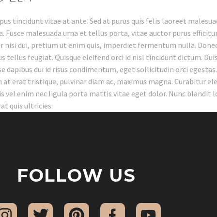
us tincidunt vitae at ante. Sed at purus quis felis laoreet malesu
la. Fusce malesuada urna et tellus porta, vitae auctor purus effici
tur nisi dui, pretium ut enim quis, imperdiet fermentum nulla. Done
 tellus feugiat. Quisque eleifend orci id nisl tincidunt dictum. Dui
se dapibus dui id risus condimentum, eget sollicitudin orci egesta
at erat tristique, pulvinar diam ac, maximus magna. Curabitur eleif
uis vel enim nec ligula porta mattis vitae eget dolor. Nunc blandit 
t quis ultricies.
FOLLOW US