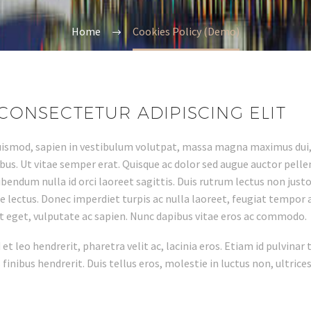
Home
Cookies Policy (Demo)
CONSECTETUR ADIPISCING ELIT
euismod, sapien in vestibulum volutpat, massa magna maximus dui,
s. Ut vitae semper erat. Quisque ac dolor sed augue auctor pellente
bibendum nulla id orci laoreet sagittis. Duis rutrum lectus non just
uere lectus. Donec imperdiet turpis ac nulla laoreet, feugiat tempor
ndit eget, vulputate ac sapien. Nunc dapibus vitae eros ac commodo.
 et leo hendrerit, pharetra velit ac, lacinia eros. Etiam id pulvinar
 finibus hendrerit. Duis tellus eros, molestie in luctus non, ultrice