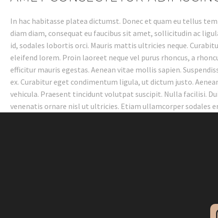
In hac habitasse platea dictumst. Donec et quam eu tellus temp
diam diam, consequat eu faucibus sit amet, sollicitudin ac ligu
id, sodales lobortis orci. Mauris mattis ultricies neque. Curabi
eleifend lorem. Proin laoreet neque vel purus rhoncus, a rhoncus
efficitur mauris egestas. Aenean vitae mollis sapien. Suspendis
ex. Curabitur eget condimentum ligula, ut dictum justo. Aenean 
vehicula. Praesent tincidunt volutpat suscipit. Nulla facilisi. D
venenatis ornare nisl ut ultricies. Etiam ullamcorper sodales era