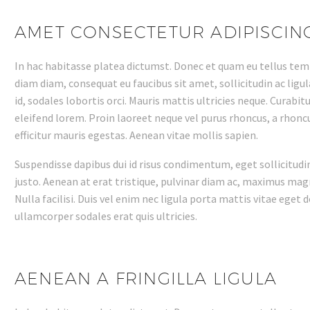
AMET CONSECTETUR ADIPISCING
In hac habitasse platea dictumst. Donec et quam eu tellus temp
diam diam, consequat eu faucibus sit amet, sollicitudin ac ligu
id, sodales lobortis orci. Mauris mattis ultricies neque. Curabi
eleifend lorem. Proin laoreet neque vel purus rhoncus, a rhoncus
efficitur mauris egestas. Aenean vitae mollis sapien.
Suspendisse dapibus dui id risus condimentum, eget sollicitudi
justo. Aenean at erat tristique, pulvinar diam ac, maximus magna
Nulla facilisi. Duis vel enim nec ligula porta mattis vitae eget 
ullamcorper sodales erat quis ultricies.
AENEAN A FRINGILLA LIGULA