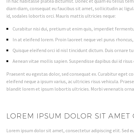
In hac habitasse platea dictumst. Donec et quam eu tellus temp
diam diam, consequat eu faucibus sit amet, sollicitudin ac ligu
id, sodales lobortis orci. Mauris mattis ultricies neque:
Curabitur nisi dui, pretium ut enim quis, imperdiet ferment
In at eleifend lorem. Proin laoreet neque vel purus rhoncus, 
Quisque eleifend orci id nisl tincidunt dictum. Duis ornare tu
Aenean vitae mollis sapien. Suspendisse dapibus dui id risus
Praesent eu egestas dolor, sed consequat ex. Curabitur eget c
eleifend neque a ipsum varius, ac ultricies risus vehicula. Praes
blandit lorem et ipsum lobortis ultricies. Morbi venenatis ornar
LOREM IPSUM DOLOR SIT AMET 
Lorem ipsum dolor sit amet, consectetur adipiscing elit. Sed 