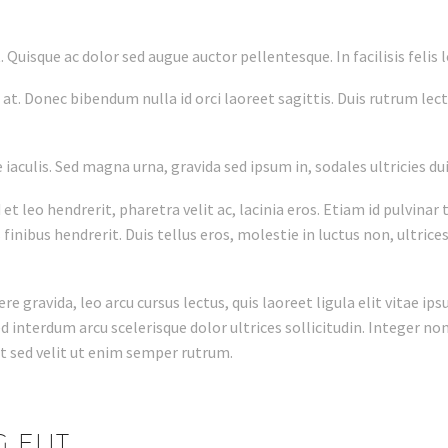
Quisque ac dolor sed augue auctor pellentesque. In facilisis felis 
e at. Donec bibendum nulla id orci laoreet sagittis. Duis rutrum lect
iaculis. Sed magna urna, gravida sed ipsum in, sodales ultricies dui
 et leo hendrerit, pharetra velit ac, lacinia eros. Etiam id pulvinar
 finibus hendrerit. Duis tellus eros, molestie in luctus non, ultrice
e gravida, leo arcu cursus lectus, quis laoreet ligula elit vitae ipsu
 Sed interdum arcu scelerisque dolor ultrices sollicitudin. Integer 
t sed velit ut enim semper rutrum.
 ELIT