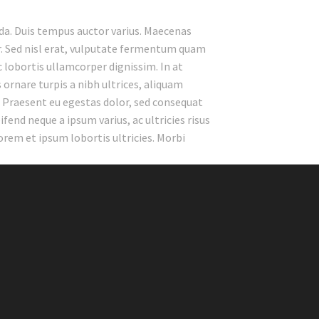
ada. Duis tempus auctor varius. Maecenas
tur. Sed nisl erat, vulputate fermentum quam
c lobortis ullamcorper dignissim. In at
s ornare turpis a nibh ultrices, aliquam
s. Praesent eu egestas dolor, sed consequat
end neque a ipsum varius, ac ultricies risus
lorem et ipsum lobortis ultricies. Morbi